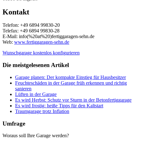
Kontakt
Telefon: +49 6894 99830-20
Telefax: +49 6894 99830-28
E-Mail:
info(%20at%20)fertiggaragen-sehn.de
Web:
www.fertiggaragen-sehn.de
Wunschgarage kostenlos konfigurieren
Die meistgelesenen Artikel
Garage planen: Der kompakte Einstieg für Hausbesitzer
Feuchteschäden in der Garage früh erkennen und richtig
sanieren
Lüften in der Garage
Es wird Herbst: Schutz vor Sturm in der Betonfertiggarage
Es wird frostig: heiße Tipps für den Kaltstart
Traumgarage trotz Inflation
Umfrage
Woraus soll Ihre Garage werden?